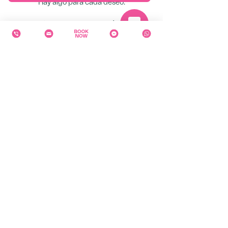
Hay algo para cada deseo.
Con nuestra serie especial en línea de sólo
6 episodios conocerá el paraíso portugués
y podrá planificar sus próximas
vacaciones. ¡Inscríbase ahora!
¡APRENDA MÁS