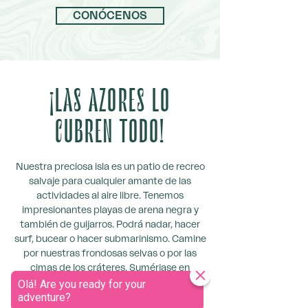
CONÓCENOS
¡LAS AZORES LO
CUBREN TODO!
Nuestra preciosa isla es un patio de recreo
salvaje para cualquier amante de las
actividades al aire libre. Tenemos
impresionantes playas de arena negra y
también de guijarros. Podrá nadar, hacer
surf, bucear o hacer submarinismo. Camine
por nuestras frondosas selvas o por las
cimas de los cráteres. Sumérjase en
nuestros lagos, refrésquese bajo una
cascada o relájese en una fuente termal.